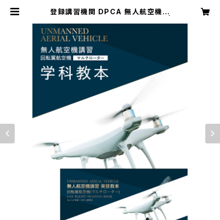
登録講習機関 DPCA 無人航空機講
習 公式テキスト(学科・実技)_第1版 |
DPCAJAPAN